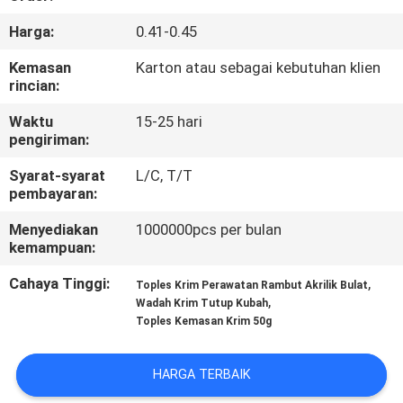
KUALITAS
Harga:
0.41-0.45
HUBUNGI
Kemasan
Karton atau sebagai kebutuhan klien
rincian:
KAMI
Waktu
15-25 hari
pengiriman:
PERMINTAAN
Syarat-syarat
L/C, T/T
PENAWARAN
pembayaran:
Menyediakan
1000000pcs per bulan
SITEMAP
kemampuan:
Cahaya Tinggi:
,
Toples Krim Perawatan Rambut Akrilik Bulat
PRIVACY
,
Wadah Krim Tutup Kubah
Toples Kemasan Krim 50g
POLICY
HARGA TERBAIK