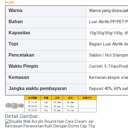
kulit.
Warna
Warna yang disesuai
Luar Akrilik;PP/PET
Bahan
15g/30g/50g/100g, dll
Kapasitas
Bagian Luar Akrilik 
Topi
Pencetakan
Sablon / Hot Stamping
Waktu Pimpin
Contoh: 5-7 hari;Prod
Kemasan
Kemasan ekspor sta
Jangka waktu pembayaran
Deposit 40%, 60% se
Detail Gambar: