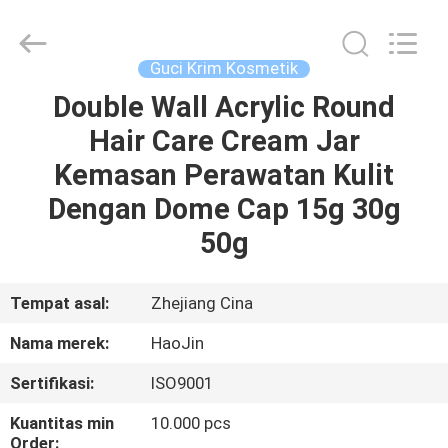
Shangyu
Haojin
Plastic
Co.,
Ltd..
Guci Krim Kosmetik
All
Rights
Double Wall Acrylic Round
RUMAH
Reserved.
Hair Care Cream Jar
PRODUK
Kemasan Perawatan Kulit
Dengan Dome Cap 15g 30g
TENTANG
50g
KAMI
Tempat asal:
Zhejiang Cina
TUR
Nama merek:
HaoJin
PABRIK
Sertifikasi:
ISO9001
KONTROL
Kuantitas min
10.000 pcs
Order: