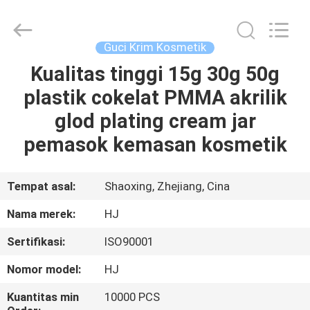
Shangyu
Haojin
Plastic
Co.,
Ltd..
Guci Krim Kosmetik
All
Rights
Kualitas tinggi 15g 30g 50g
RUMAH
Reserved.
plastik cokelat PMMA akrilik
PRODUK
glod plating cream jar
pemasok kemasan kosmetik
TENTANG
KAMI
Tempat asal:
Shaoxing, Zhejiang, Cina
Nama merek:
HJ
TUR
Sertifikasi:
ISO90001
PABRIK
Nomor model:
HJ
KONTROL
Kuantitas min
10000 PCS