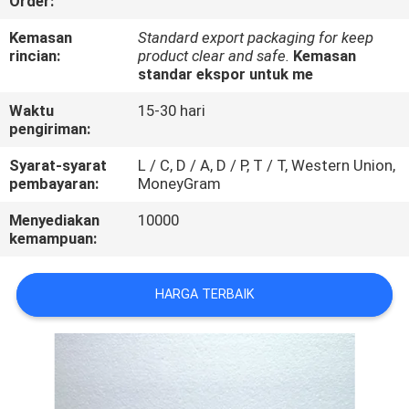
Order:
KUALITAS
Kemasan
Standard export packaging for keep
rincian:
product clear and safe.
Kemasan
HUBUNGI
standar ekspor untuk me
KAMI
Waktu
15-30 hari
pengiriman:
PERMINTAAN
Syarat-syarat
L / C, D / A, D / P, T / T, Western Union,
pembayaran:
MoneyGram
PENAWARAN
Menyediakan
10000
kemampuan:
SITEMAP
HARGA TERBAIK
PRIVACY
POLICY