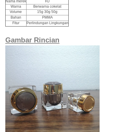
Nama merek
HJ
Warna
Berwarna cokelat
Volume
15g 30g 50g
Bahan
PMMA
Fitur
Perlindungan Lingkungan
Gambar Rincian