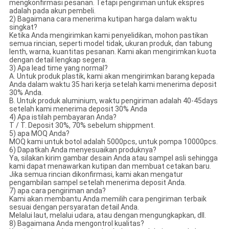
mengkonfirmasi pesanan. Tetapi pengiriman untuk ekspres
adalah pada akun pembeli.
2) Bagaimana cara menerima kutipan harga dalam waktu
singkat?
Ketika Anda mengirimkan kami penyelidikan, mohon pastikan
semua rincian, seperti model tidak, ukuran produk, dan tabung
lenth, warna, kuantitas pesanan. Kami akan mengirimkan kuota
dengan detail lengkap segera.
3) Apa lead time yang normal?
A. Untuk produk plastik, kami akan mengirimkan barang kepada
Anda dalam waktu 35 hari kerja setelah kami menerima deposit
30% Anda.
B. Untuk produk aluminium, waktu pengiriman adalah 40-45days
setelah kami menerima deposit 30% Anda
4) Apa istilah pembayaran Anda?
T / T. Deposit 30%, 70% sebelum shippment.
5) apa MOQ Anda?
MOQ kami untuk botol adalah 5000pcs, untuk pompa 10000pcs.
6) Dapatkah Anda menyesuaikan produknya?
Ya, silakan kirim gambar desain Anda atau sampel asli sehingga
kami dapat menawarkan kutipan dan membuat cetakan baru.
Jika semua rincian dikonfirmasi, kami akan mengatur
pengambilan sampel setelah menerima deposit Anda.
7) apa cara pengiriman anda?
Kami akan membantu Anda memilih cara pengiriman terbaik
sesuai dengan persyaratan detail Anda.
Melalui laut, melalui udara, atau dengan mengungkapkan, dll.
8) Bagaimana Anda mengontrol kualitas?