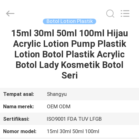
Shangyu
Haojin
Plastic
Co.,
Ltd..
Botol Lotion Plastik
All
Rights
15ml 30ml 50ml 100ml Hijau
RUMAH
Reserved.
Acrylic Lotion Pump Plastik
PRODUK
Lotion Botol Plastik Acrylic
Botol Lady Kosmetik Botol
TENTANG
Seri
KAMI
Tempat asal:
Shangyu
TUR
Nama merek:
OEM ODM
PABRIK
Sertifikasi:
ISO9001 FDA TUV LFGB
KONTROL
Nomor model:
15ml 30ml 50ml 100ml