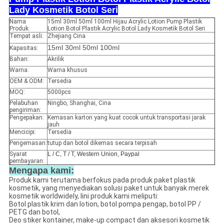
Lady Kosmetik Botol Seri
Nama
15ml 30ml 50ml 100ml Hijau Acrylic Lotion Pump Plastik
Produk:
Lotion Botol Plastik Acrylic Botol Lady Kosmetik Botol Seri
Tempat asli:
Zhejiang Cina
15ml 30ml 50ml 100ml
Kapasitas:
Bahan:
Akrilik
Warna:
Warna khusus
OEM & ODM:
Tersedia
MOQ:
5000pcs
Pelabuhan
Ningbo, Shanghai, Cina
pengiriman:
Pengepakan:
Kemasan karton yang kuat cocok untuk transportasi jarak
jauh
Mencicipi:
Tersedia
Pengemasan:
tutup dan botol dikemas secara terpisah
Syarat
L / C, T / T, Western Union, Paypal
pembayaran:
Mengapa kami:
Produk kami terutama berfokus pada produk paket plastik
kosmetik, yang menyediakan solusi paket untuk banyak merek
kosmetik worldwidely, lini produk kami meliputi:
Botol plastik krim dan lotion, botol pompa pengap, botol PP /
PETG dan botol,
Deo stiker kontainer, make-up compact dan aksesori kosmetik