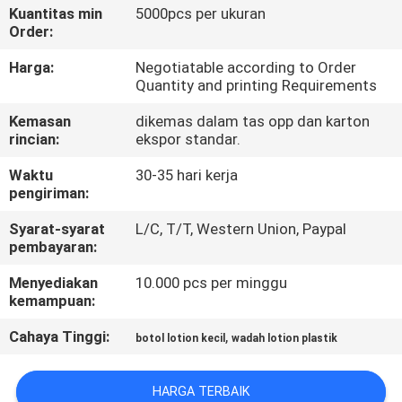
KUALITAS
Kuantitas min
5000pcs per ukuran
Order:
HUBUNGI
Harga:
Negotiatable according to Order
Quantity and printing Requirements
KAMI
Kemasan
dikemas dalam tas opp dan karton
rincian:
ekspor standar.
PERMINTAAN
Waktu
30-35 hari kerja
PENAWARAN
pengiriman:
Syarat-syarat
L/C, T/T, Western Union, Paypal
SITEMAP
pembayaran:
Menyediakan
10.000 pcs per minggu
PRIVACY
kemampuan:
POLICY
Cahaya Tinggi:
,
botol lotion kecil
wadah lotion plastik
HARGA TERBAIK