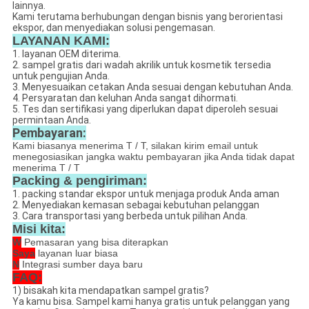
lainnya.
Kami terutama berhubungan dengan bisnis yang berorientasi
ekspor, dan menyediakan solusi pengemasan.
LAYANAN KAMI:
1. layanan OEM diterima.
2. sampel gratis dari wadah akrilik untuk kosmetik tersedia
untuk pengujian Anda.
3. Menyesuaikan cetakan Anda sesuai dengan kebutuhan Anda.
4. Persyaratan dan keluhan Anda sangat dihormati.
5. Tes dan sertifikasi yang diperlukan dapat diperoleh sesuai
permintaan Anda.
Pembayaran:
Kami biasanya menerima T / T, silakan kirim email untuk
menegosiasikan jangka waktu pembayaran jika Anda tidak dapat
menerima T / T
Packing & pengiriman:
1. packing standar ekspor untuk menjaga produk Anda aman
2. Menyediakan kemasan sebagai kebutuhan pelanggan
3. Cara transportasi yang berbeda untuk pilihan Anda.
Misi kita:
W
Pemasaran yang bisa diterapkan
Saya
layanan luar biasa
N
Integrasi sumber daya baru
FAQ:
1) bisakah kita mendapatkan sampel gratis?
Ya kamu bisa. Sampel kami hanya gratis untuk pelanggan yang