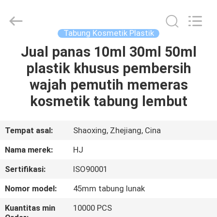
Shangyu
Haojin
Plastic
Co.,
Ltd..
Tabung Kosmetik Plastik
All
Rights
Jual panas 10ml 30ml 50ml
RUMAH
Reserved.
plastik khusus pembersih
PRODUK
wajah pemutih memeras
kosmetik tabung lembut
TENTANG
KAMI
Tempat asal:
Shaoxing, Zhejiang, Cina
Nama merek:
HJ
TUR
Sertifikasi:
ISO90001
PABRIK
Nomor model:
45mm tabung lunak
KONTROL
Kuantitas min
10000 PCS