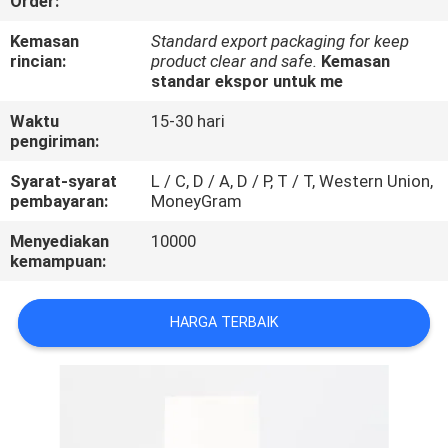
Order:
KUALITAS
Kemasan
Standard export packaging for keep
rincian:
product clear and safe.
Kemasan
HUBUNGI
standar ekspor untuk me
KAMI
Waktu
15-30 hari
pengiriman:
PERMINTAAN
Syarat-syarat
L / C, D / A, D / P, T / T, Western Union,
pembayaran:
MoneyGram
PENAWARAN
Menyediakan
10000
kemampuan:
SITEMAP
HARGA TERBAIK
PRIVACY
POLICY