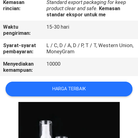
Kemasan
Standard export packaging for keep
KUALITAS
rincian:
product clear and safe.
Kemasan
standar ekspor untuk me
HUBUNGI
Waktu
15-30 hari
KAMI
pengiriman:
Syarat-syarat
L / C, D / A, D / P, T / T, Western Union,
pembayaran:
MoneyGram
PERMINTAAN
PENAWARAN
Menyediakan
10000
kemampuan:
SITEMAP
HARGA TERBAIK
PRIVACY
POLICY