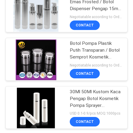
Emas Frosted / Botol
Dispenser Pengap 15ml
100ml
Negotiatable according to Order Quantity and printing Requirements MOQ:3000 pcs per ukuran
CONTACT
Botol Pompa Plastik
Putih Transparan / Botol
Semprot Kosmetik
Pengap
Negotiatable according to Order Quantity and printing Requirements MOQ:5000 pcs per ukuran
CONTACT
30Ml 50Ml Kustom Kaca
Pengap Botol Kosmetik
Pompa Sprayer
ISO90001 Bersertifikat
USD 0.1-0.9/pcs MOQ:1000pcs
CONTACT