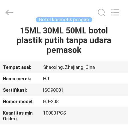
Shangyu
Haojin
Plastic
Co.,
Ltd..
Botol kosmetik pengap
All
Rights
15ML 30ML 50ML botol
RUMAH
Reserved.
plastik putih tanpa udara
PRODUK
pemasok
TENTANG
Tempat asal:
Shaoxing, Zhejiang, Cina
KAMI
Nama merek:
HJ
Sertifikasi:
ISO90001
TUR
Nomor model:
HJ-208
PABRIK
Kuantitas min
10000 PCS
Order:
KONTROL