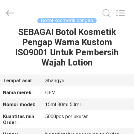
Shangyu
Haojin
Plastic
Co.,
Ltd..
Botol kosmetik pengap
All
Rights
SEBAGAI Botol Kosmetik
RUMAH
Reserved.
Pengap Warna Kustom
PRODUK
ISO9001 Untuk Pembersih
Wajah Lotion
TENTANG
KAMI
Tempat asal:
Shangyu
Nama merek:
OEM
TUR
Nomor model:
15ml 30ml 50ml
PABRIK
Kuantitas min
5000pcs per ukuran
Order:
KONTROL