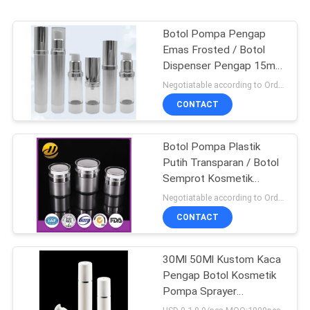
Botol Pompa Pengap
Emas Frosted / Botol
Dispenser Pengap 15ml
100ml
Negotiatable according to Order Quantity and printing Requirements MOQ:3000 pcs per ukuran
CONTACT
Botol Pompa Plastik
Putih Transparan / Botol
Semprot Kosmetik
Pengap
Negotiatable according to Order Quantity and printing Requirements MOQ:5000 pcs per ukuran
CONTACT
30Ml 50Ml Kustom Kaca
Pengap Botol Kosmetik
Pompa Sprayer
ISO90001 Bersertifikat