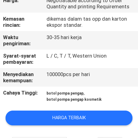
Harga:
Negotiatable according to Order
KUALITAS
Quantity and printing Requirements
Kemasan
dikemas dalam tas opp dan karton
HUBUNGI
rincian:
ekspor standar.
KAMI
Waktu
30-35 hari kerja
pengiriman:
PERMINTAAN
Syarat-syarat
L / C, T / T, Western Union
pembayaran:
PENAWARAN
Menyediakan
100000pcs per hari
kemampuan:
SITEMAP
Cahaya Tinggi:
,
botol pompa pengap
botol pompa pengap kosmetik
PRIVACY
POLICY
HARGA TERBAIK