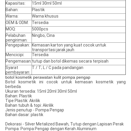
Kapasitas:
15ml 30ml 50ml
Bahan:
Plastik
Warna:
Warna khusus
OEM & ODM:
Tersedia
MOQ:
5000pcs
Pelabuhan
Ningbo, Cina
pengiriman:
Pengepakan:
Kemasan karton yang kuat cocok untuk
transportasi jarak jauh
Mencicipi:
Tersedia
Pengemasan:
tutup dan botol dikemas secara terpisah
Syarat
T / T;
L / C pada pandangan
pembayaran:
botol kosmetik perawatan kulit pompa pengap
Botol kosmetik ini cocok untuk kemasan kosmetik yang
berbeda.
Ukuran tersedia: 15ml 20ml 30ml 50ml
Bahan: Plastik
Tipe Plastik: Akrilik
Bahan tubuh & topi: Akrilik
Jenis penutup - Pompa Pengap
Bahan dasar: plastik
Dekorasi - Silver Metalized Bawah, Tutup dengan Lapisan Perak
Pompa: Pompa Pengap dengan Kerah Aluminium