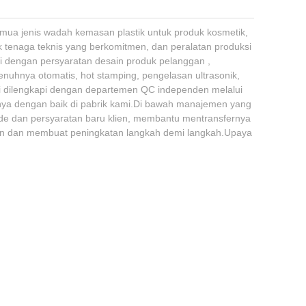
emua jenis wadah kemasan plastik untuk produk kosmetik,
ok tenaga teknis yang berkomitmen, dan peralatan produksi
ai dengan persyaratan desain produk pelanggan ,
uhnya otomatis, hot stamping, pengelasan ultrasonik,
mi dilengkapi dengan departemen QC independen melalui
umnya dengan baik di pabrik kami.Di bawah manajemen yang
 ide dan persyaratan baru klien, membantu mentransfernya
g lain dan membuat peningkatan langkah demi langkah.Upaya