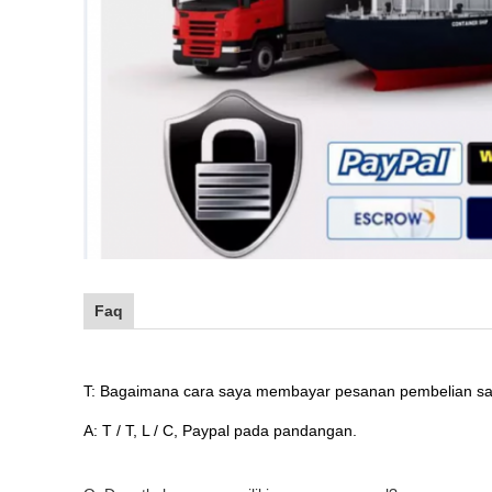
Faq
T: Bagaimana cara saya membayar pesanan pembelian s
A: T / T, L / C, Paypal pada pandangan.