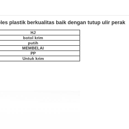
ples plastik berkualitas baik dengan tutup ulir perak
HJ
botol krim
putih
MEMBELAI
PP
Untuk krim