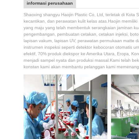
informasi perusahaan
Shaoxing shangyu Haojin Plastic Co, Ltd, terletak di Ko
kecantikan, dan perawatan kulit kelas atas.Haojin memilik
yang maju yang telah membentuk serangkaian jaminan kual
pengembangan, pembuatan cetakan, cetakan injeksi, boto
lapisan vakum, lapisan UV, perawatan permukaan matte da
instrumen inspeksi seperti detektor kebocoran otomatis 
efektif, 70% produk diekspor ke Amerika Utara, Eropa, Ko
menjadi sampel nyata dan produksi massal.Kami telah beke
konstan kami akan membantu pelanggan kami memenangka