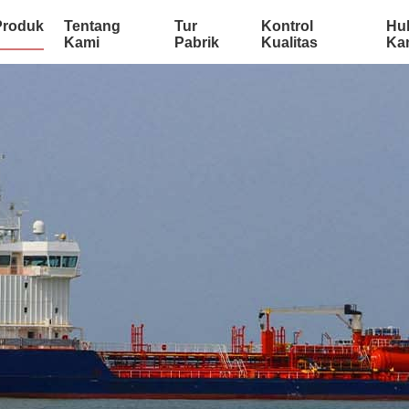
Produk
Tentang
Tur
Kontrol
Hu
Kami
Pabrik
Kualitas
Ka