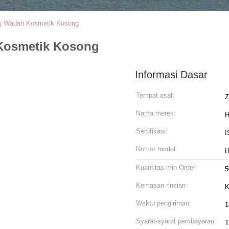
0g Wadah Kosmetik Kosong
 Kosmetik Kosong
Informasi Dasar
Tempat asal:
Z
Nama merek:
H
Sertifikasi:
I
Nomor model:
H
Kuantitas min Order:
5
Kemasan rincian:
Waktu pengiriman:
1
Syarat-syarat pembayaran:
T