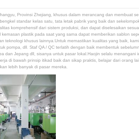
ta Shangyu, Provinsi Zhejiang, khusus dalam merancang dan membuat s
i bengkel standar kelas satu, tata letak pabrik yang baik dan sekelomp
itas komprehensif dari sistem produksi, dan dapat diselesaikan sesu
l kemasan plastik pada saat yang sama dapat memberikan sablon sepen
n teknologi khusus lainnya.Untuk memastikan kualitas yang baik, ka
untuk pompa, dll. Staf QA / QC terlatih dengan baik membentuk sebel
rea dan Jepang dll, sisanya untuk pasar lokal.Haojin selalu menangani
rja di bawah prinsip itikad baik dan sikap praktis, belajar dari oran
n lebih banyak di pasar mereka.