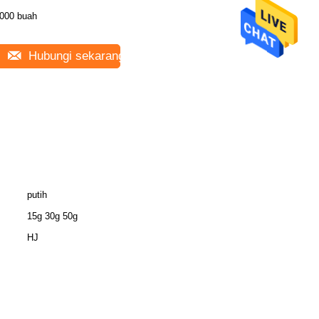
000 buah
Hubungi sekarang
putih
15g 30g 50g
HJ