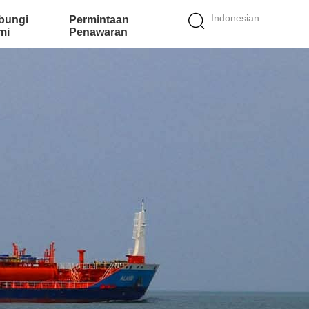
Indonesian
bungi
Permintaan
mi
Penawaran